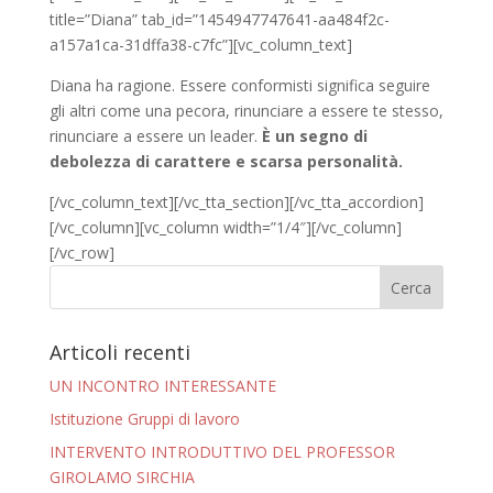
title=”Diana” tab_id=”1454947747641-aa484f2c-
a157a1ca-31dffa38-c7fc”][vc_column_text]
Diana ha ragione. Essere conformisti significa seguire
gli altri come una pecora, rinunciare a essere te stesso,
rinunciare a essere un leader.
È un segno di
debolezza di carattere e scarsa personalità.
[/vc_column_text][/vc_tta_section][/vc_tta_accordion]
[/vc_column][vc_column width=”1/4″][/vc_column]
[/vc_row]
Articoli recenti
UN INCONTRO INTERESSANTE
Istituzione Gruppi di lavoro
INTERVENTO INTRODUTTIVO DEL PROFESSOR
GIROLAMO SIRCHIA