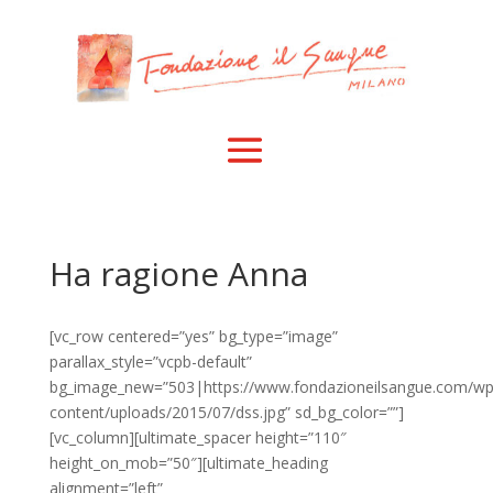
Ha ragione Anna
[vc_row centered=”yes” bg_type=”image”
parallax_style=”vcpb-default”
bg_image_new=”503|https://www.fondazioneilsangue.com/wp
content/uploads/2015/07/dss.jpg” sd_bg_color=””]
[vc_column][ultimate_spacer height=”110″
height_on_mob=”50″][ultimate_heading
alignment=”left”