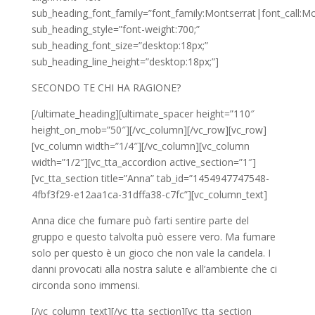
sub_heading_font_family=”font_family:Montserrat|font_call:Mo
sub_heading_style=”font-weight:700;”
sub_heading_font_size=”desktop:18px;”
sub_heading_line_height=”desktop:18px;”]
SECONDO TE CHI HA RAGIONE?
[/ultimate_heading][ultimate_spacer height=”110″
height_on_mob=”50″][/vc_column][/vc_row][vc_row]
[vc_column width=”1/4″][/vc_column][vc_column
width=”1/2″][vc_tta_accordion active_section=”1″]
[vc_tta_section title=”Anna” tab_id=”1454947747548-
4fbf3f29-e12aa1ca-31dffa38-c7fc”][vc_column_text]
Anna dice che fumare può farti sentire parte del
gruppo e questo talvolta può essere vero. Ma fumare
solo per questo è un gioco che non vale la candela. I
danni provocati alla nostra salute e all’ambiente che ci
circonda sono immensi.
[/vc_column_text][/vc_tta_section][vc_tta_section